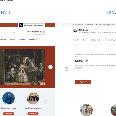
 № 1
Вар