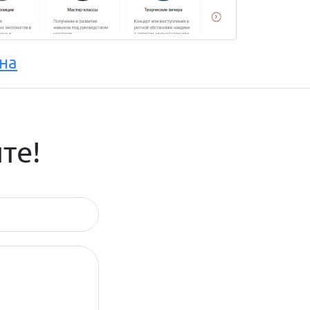
на
те!